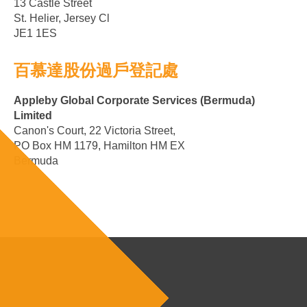
13 Castle Street
St. Helier, Jersey Cl
JE1 1ES
百慕達股份過戶登記處
Appleby Global Corporate Services (Bermuda)
Limited
Canon's Court, 22 Victoria Street,
PO Box HM 1179, Hamilton HM EX
Bermuda